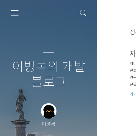
정
자
이병록의 개발
자바
전화
블로그
있는
턴을
집합
과거
이병록