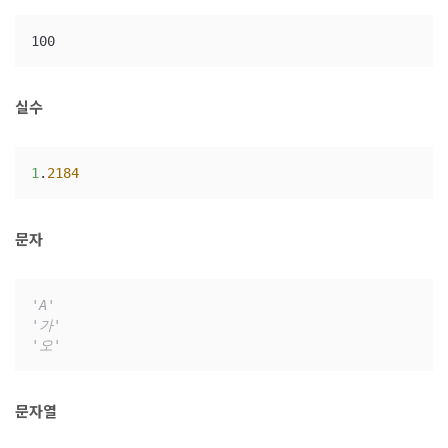
100
실수
1
.
2184
문자
'A'
'가'
'오'
문자열